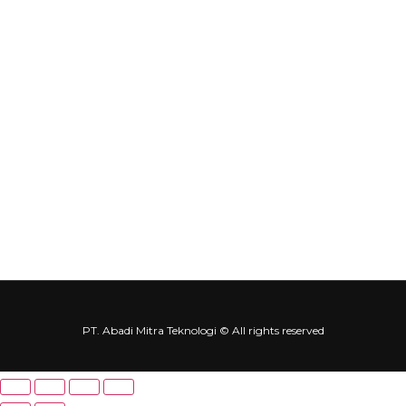
Service & Solution
Contact us
Contact Us
Our Location
info@amt-indo.com
+62-21 5999-1874
Contact Us
Abadi Mitra Teknologi
Abadi Mitra Teknologi
PT. Abadi Mitra Teknologi © All rights reserved